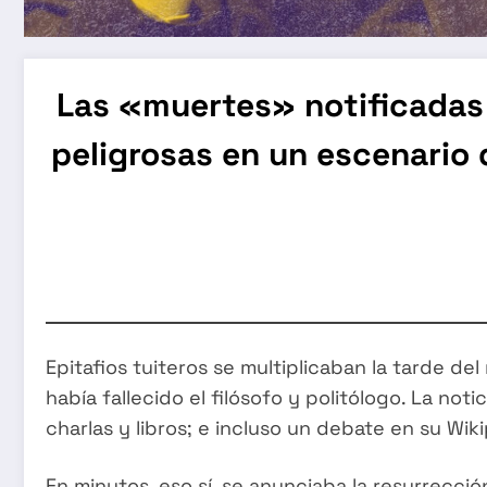
Las «muertes» notificadas 
peligrosas en un escenario d
Epitafios tuiteros se multiplicaban la tarde d
había fallecido el filósofo y politólogo. La 
charlas y libros; e incluso un debate en su Wik
En minutos, eso sí, se anunciaba la resurrecció