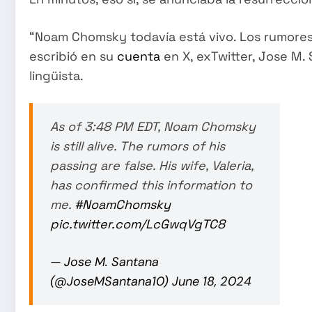
“Noam Chomsky todavía está vivo. Los rumores s
escribió en su
cuenta
en X, exTwitter, Jose M.
lingüista.
As of 3:48 PM EDT, Noam Chomsky
is still alive. The rumors of his
passing are false. His wife, Valeria,
has confirmed this information to
me.
#NoamChomsky
pic.twitter.com/LcGwqVgTC8
— Jose M. Santana
(@JoseMSantana10)
June 18, 2024