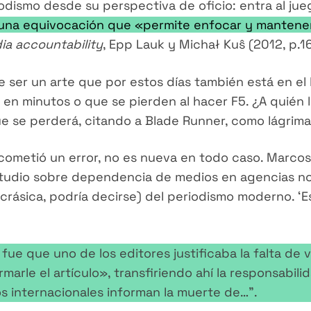
iodismo desde su perspectiva de oficio: entra al ju
 una equivocación que «permite enfocar y mantener 
ia
accountability
, Epp Lauk y Michał Kuŝ (2012, p.1
ce ser un arte que por estos días también está en e
en minutos o que se pierden al hacer F5. ¿A quién l
 se perderá, citando a Blade Runner, como lágrimas 
e cometió un error, no es nueva en todo caso. Marco
tudio sobre dependencia de medios en agencias noti
ncrásica, podría decirse) del periodismo moderno. ‘E
fue que uno de los editores justificaba la falta de 
marle el artículo», transfiriendo ahí la responsabili
os internacionales informan la muerte de…”.