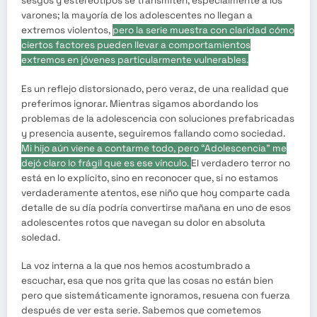
sesgos y estereotipos se transmiten, especialmente a los
varones; la mayoría de los adolescentes no llegan a
extremos violentos,
pero la serie muestra con claridad cómo
ciertos factores pueden llevar a comportamientos
extremos en jóvenes particularmente vulnerables.
Es un reflejo distorsionado, pero veraz, de una realidad que
preferimos ignorar. Mientras sigamos abordando los
problemas de la adolescencia con soluciones prefabricadas
y presencia ausente, seguiremos fallando como sociedad.
Mi hijo aún viene a contarme todo, pero “Adolescencia” me
dejó claro lo frágil que es ese vínculo.
El verdadero terror no
está en lo explícito, sino en reconocer que, si no estamos
verdaderamente atentos, ese niño que hoy comparte cada
detalle de su día podría convertirse mañana en uno de esos
adolescentes rotos que navegan su dolor en absoluta
soledad.
La voz interna a la que nos hemos acostumbrado a
escuchar, esa que nos grita que las cosas no están bien
pero que sistemáticamente ignoramos, resuena con fuerza
después de ver esta serie. Sabemos que cometemos