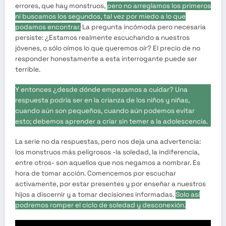
errores, que hay monstruos,
pero no arreglamos los primeros
ni buscamos los segundos, tal vez por miedo a lo que
podamos encontrar.
La pregunta incómoda pero necesaria
persiste: ¿Estamos realmente escuchando a nuestros
jóvenes, o sólo oímos lo que queremos oír? El precio de no
responder honestamente a esta interrogante puede ser
terrible.
Y entonces ¿desde dónde empezamos a cuidar? Una
respuesta podría ser en la crianza de los niños y niñas,
cuando aún son pequeños, cuando aún podemos evitar
esto; debemos aprender a criar sin temer a la adolescencia.
La serie no da respuestas, pero nos deja una advertencia:
los monstruos más peligrosos -la soledad, la indiferencia,
entre otros- son aquellos que nos negamos a nombrar. Es
hora de tomar acción. Comencemos por escuchar
activamente, por estar presentes y por enseñar a nuestros
hijos a discernir y a tomar decisiones informadas.
Solo así
podremos romper el ciclo de soledad y desconexión.