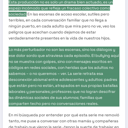
Esta producción no es solo un drama bien actuado, es un
espejo incómodo que refleja un fracaso colectivo como
sociedad.
En las escenas de acoso escolar, sutiles pero
terribles, en cada conversación familiar que no llega a
ningún puerto, en cada adulto que mira pero no ve, veo los
peligros que acechan cuando dejamos de estar
verdaderamente presentes en la vida de nuestros hijos.
Lo más perturbador no son las escenas, sino los diálogos y
ese dolor sordo que atraviesa cada episodio. El bullying aquí
no se muestra con golpes, sino con mensajes escritos en
códigos en redes sociales, con heridas que los adultos no
sabemos – o no queremos – ver. La serie retrata esa
desconexión abismal entre adolescentes y adultos: padres
que están pero no están, atrapados en sus propias batallas
laborales y personales; profesores que no logran descifrar
las dinámicas sociales de sus alumnos; familias que
comparten techo pero no conversaciones reales.
En mi búsqueda por entender por qué esta serie me removió
tanto, me puse a conversar con otras mamás y compañeras
de trabajo que vieron la serie -tengo la suerte de trabajar en