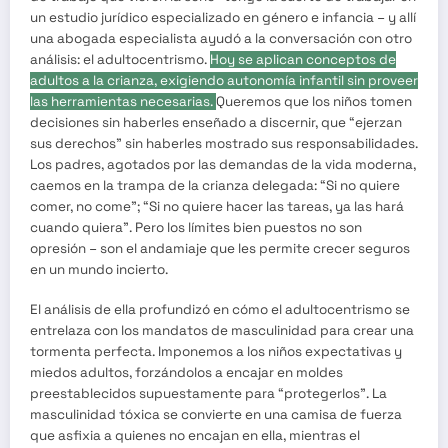
un estudio jurídico especializado en género e infancia – y allí
una abogada especialista ayudó a la conversación con otro
análisis: el adultocentrismo.
Hoy se aplican conceptos de
adultos a la crianza, exigiendo autonomía infantil sin proveer
las herramientas necesarias.
Queremos que los niños tomen
decisiones sin haberles enseñado a discernir, que “ejerzan
sus derechos” sin haberles mostrado sus responsabilidades.
Los padres, agotados por las demandas de la vida moderna,
caemos en la trampa de la crianza delegada: “Si no quiere
comer, no come”; “Si no quiere hacer las tareas, ya las hará
cuando quiera”. Pero los límites bien puestos no son
opresión – son el andamiaje que les permite crecer seguros
en un mundo incierto.
El análisis de ella profundizó en cómo el adultocentrismo se
entrelaza con los mandatos de masculinidad para crear una
tormenta perfecta. Imponemos a los niños expectativas y
miedos adultos, forzándolos a encajar en moldes
preestablecidos supuestamente para “protegerlos”. La
masculinidad tóxica se convierte en una camisa de fuerza
que asfixia a quienes no encajan en ella, mientras el