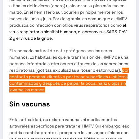
a finales del invierno (enero) y alcanzar su pico máximo en
marzo. En el hemisferio sur, ocurren principalmente en los
meses de junio y julio. Por desgracia, es común que el HMPV
produzca coinfección con otros virus respiratorios como
el
virus respiratorio sincitial humano, el coronavirus SARS-CoV-
2 y el virus de la gripe
.
El reservorio natural de este patógeno son los seres
humanos. Lo habitual es que la transmisión del HMPV de una
persona infectada a otra ocurra a través de las secreciones
respiratorias (gotitas expulsadas al toser o estornudar),
por
contacto personal directo o por tocar superficies u objetos
contaminados y después de palpar la boca, nariz u ojos sin
lavarse las manos.
Sin vacunas
En la actualidad, no existen vacunas ni medicamentos
antivirales específicos para tratar el HMPV. Sin embargo, eso
podría cambiar pronto si prosperan los ensayos clínicos con