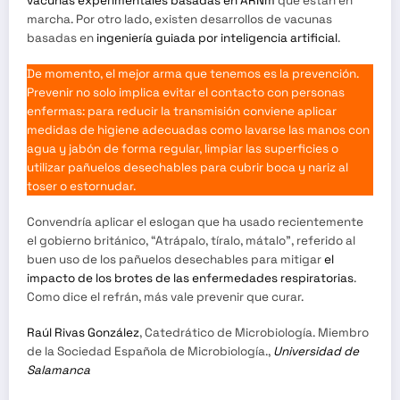
vacunas experimentales basadas en ARNm
que están en
marcha. Por otro lado, existen desarrollos de vacunas
basadas en
ingeniería guiada por inteligencia artificial
.
De momento, el mejor arma que tenemos es la prevención.
Prevenir no solo implica evitar el contacto con personas
enfermas: para reducir la transmisión conviene aplicar
medidas de higiene adecuadas como lavarse las manos con
agua y jabón de forma regular, limpiar las superficies o
utilizar pañuelos desechables para cubrir boca y nariz al
toser o estornudar.
Convendría aplicar el eslogan que ha usado recientemente
el gobierno británico, “Atrápalo, tíralo, mátalo”, referido al
buen uso de los pañuelos desechables para mitigar
el
impacto de los brotes de las enfermedades respiratorias
.
Como dice el refrán, más vale prevenir que curar.
Raúl Rivas González
, Catedrático de Microbiología. Miembro
de la Sociedad Española de Microbiología.,
Universidad de
Salamanca