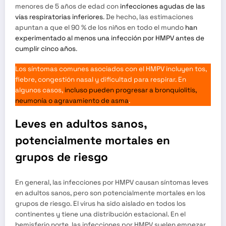
menores de 5 años de edad con
infecciones agudas de las
vías respiratorias inferiores
. De hecho, las estimaciones
apuntan a que el 90 % de los niños en todo el mundo
han
experimentado al menos una infección por HMPV antes de
cumplir cinco años
.
Los síntomas comunes asociados con el HMPV incluyen tos,
fiebre, congestión nasal y dificultad para respirar. En
algunos casos,
incluso pueden progresar a bronquiolitis,
neumonía o agravamiento de asma
.
Leves en adultos sanos,
potencialmente mortales en
grupos de riesgo
En general, las infecciones por HMPV causan síntomas leves
en adultos sanos, pero son potencialmente mortales en los
grupos de riesgo. El virus ha sido aislado en todos los
continentes y tiene una distribución estacional. En el
hemisferio norte, las infecciones por HMPV suelen empezar