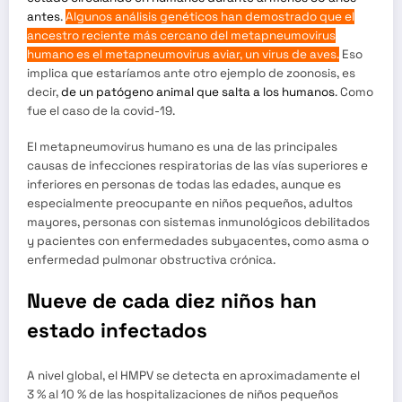
antes
.
Algunos análisis genéticos han demostrado que el
ancestro reciente más cercano del metapneumovirus
humano es el metapneumovirus aviar, un virus de aves.
Eso
implica que estaríamos ante otro ejemplo de zoonosis, es
decir,
de un patógeno animal que salta a los humanos
. Como
fue el caso de la covid-19.
El metapneumovirus humano es una de las principales
causas de infecciones respiratorias de las vías superiores e
inferiores en personas de todas las edades, aunque es
especialmente preocupante en niños pequeños, adultos
mayores, personas con sistemas inmunológicos debilitados
y pacientes con enfermedades subyacentes, como asma o
enfermedad pulmonar obstructiva crónica.
Nueve de cada diez niños han
estado infectados
A nivel global, el HMPV se detecta en aproximadamente el
3 % al 10 % de las hospitalizaciones de niños pequeños