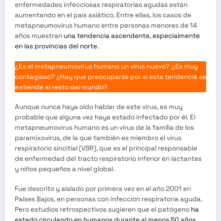
enfermedades infecciosas respiratorias agudas están
aumentando en el país asiático. Entre ellas, los casos de
metapneumovirus humano entre personas menores de 14
años muestran
una tendencia ascendente, especialmente
en las provincias del norte
.
¿Es el metapneumovirus humano un virus nuevo? ¿Es muy
contagioso? ¿Hay que preocuparse por si esta tendencia se
extiende al resto del mundo?
Aunque nunca haya oído hablar de este virus, es muy
probable que alguna vez haya estado infectado por él. El
metapneumovirus humano es un virus de la familia de los
paramixovirus, de la que también es miembro el virus
respiratorio sincitial (VSR), que es el principal responsable
de enfermedad del tracto respiratorio inferior en lactantes
y niños pequeños a nivel global.
Fue descrito y aislado por primera vez en el año 2001 en
Países Bajos, en personas con infección respiratoria aguda.
Pero estudios retrospectivos sugieren que el patógeno
ha
estado circulando en humanos durante al menos 50 años