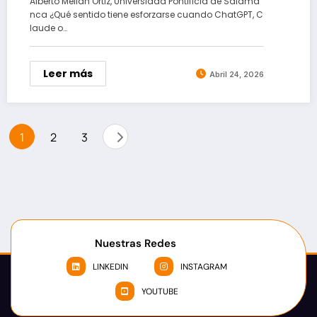
Alberto Melián Ortiz, Universidad Pontificia de Salama
nca ¿Qué sentido tiene esforzarse cuando ChatGPT, C
laude o…
Leer más
Abril 24, 2026
Paginación
1
2
3
de
entradas
Nuestras Redes
LINKEDIN
INSTAGRAM
YOUTUBE