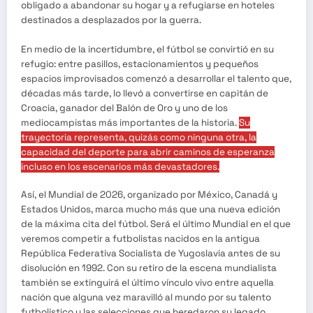
obligado a abandonar su hogar y a refugiarse en hoteles
destinados a desplazados por la guerra.
En medio de la incertidumbre, el fútbol se convirtió en su
refugio: entre pasillos, estacionamientos y pequeños
espacios improvisados comenzó a desarrollar el talento que,
décadas más tarde, lo llevó a convertirse en capitán de
Croacia, ganador del Balón de Oro y uno de los
mediocampistas más importantes de la historia.
Su
trayectoria representa, quizás como ninguna otra, la
capacidad del deporte para abrir caminos de esperanza
incluso en los escenarios más devastadores.
Así, el Mundial de 2026, organizado por México, Canadá y
Estados Unidos, marca mucho más que una nueva edición
de la máxima cita del fútbol. Será el último Mundial en el que
veremos competir a futbolistas nacidos en la antigua
República Federativa Socialista de Yugoslavia antes de su
disolución en 1992. Con su retiro de la escena mundialista
también se extinguirá el último vínculo vivo entre aquella
nación que alguna vez maravilló al mundo por su talento
futbolístico y las selecciones que heredaron su legado.