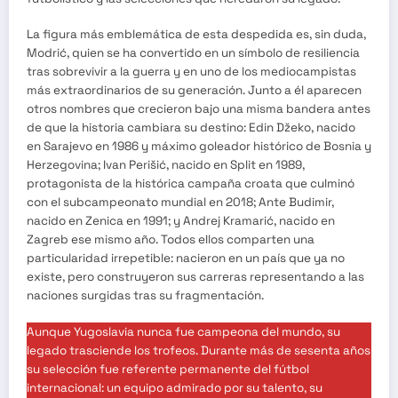
La figura más emblemática de esta despedida es, sin duda,
Modrić, quien se ha convertido en un símbolo de resiliencia
tras sobrevivir a la guerra y en uno de los mediocampistas
más extraordinarios de su generación. Junto a él aparecen
otros nombres que crecieron bajo una misma bandera antes
de que la historia cambiara su destino: Edin Džeko, nacido
en Sarajevo en 1986 y máximo goleador histórico de Bosnia y
Herzegovina; Ivan Perišić, nacido en Split en 1989,
protagonista de la histórica campaña croata que culminó
con el subcampeonato mundial en 2018; Ante Budimir,
nacido en Zenica en 1991; y Andrej Kramarić, nacido en
Zagreb ese mismo año. Todos ellos comparten una
particularidad irrepetible: nacieron en un país que ya no
existe, pero construyeron sus carreras representando a las
naciones surgidas tras su fragmentación.
Aunque Yugoslavia nunca fue campeona del mundo, su
legado trasciende los trofeos. Durante más de sesenta años
su selección fue referente permanente del fútbol
internacional: un equipo admirado por su talento, su