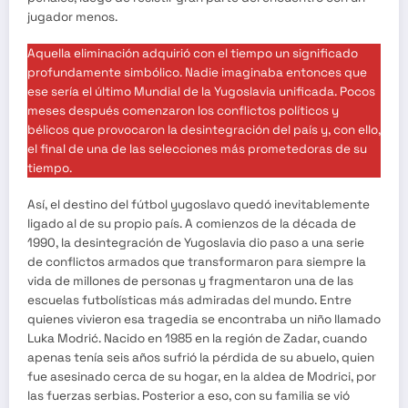
jugador menos.
Aquella eliminación adquirió con el tiempo un significado
profundamente simbólico. Nadie imaginaba entonces que
ese sería el último Mundial de la Yugoslavia unificada. Pocos
meses después comenzaron los conflictos políticos y
bélicos que provocaron la desintegración del país y, con ello,
el final de una de las selecciones más prometedoras de su
tiempo.
Así, el destino del fútbol yugoslavo quedó inevitablemente
ligado al de su propio país. A comienzos de la década de
1990, la desintegración de Yugoslavia dio paso a una serie
de conflictos armados que transformaron para siempre la
vida de millones de personas y fragmentaron una de las
escuelas futbolísticas más admiradas del mundo. Entre
quienes vivieron esa tragedia se encontraba un niño llamado
Luka Modrić. Nacido en 1985 en la región de Zadar, cuando
apenas tenía seis años sufrió la pérdida de su abuelo, quien
fue asesinado cerca de su hogar, en la aldea de Modrici, por
las fuerzas serbias. Posterior a eso, con su familia se vió