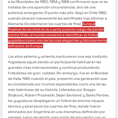
a los Mundiales de 1950, 1954 y 1958 confirmaron que no se
trataba de una aparición circunstancial, sino de una
potencia emergente. El punto más alto llegó en Chile 1962,
cuando alcanzó nuevamente las semifinales tras eliminar a
Alemania Occidental en los cuartos de final.
Aunque
finalmente terminó en la cuarta posición luego de perder
contra Chile, el mundo comenzó a identificar al fútbol
yugoslavo como uno de los más elegantes y técnicamente
refinados de Europa.
Los años setenta y ochenta mantuvieron viva esa tradición.
Yugoslavia siguió siendo un participante habitual en las
grandes citas internacionales y continuó produciendo
futbolistas de gran calidad. Sin embargo, fue en el Mundial
de Italia 1990 cuando el país presentó una generación que
es considerada por muchos especialistas como una de las
más talentosas de su historia. Liderados por Dragan
Stojković, Robert Prosinečki, Dejan Savićević y Darko Pančev,
los yugoslavos desplegaron un fútbol de enorme riqueza
técnica y alcanzaron los cuartos de final, donde fueron
eliminados por Argentina en una dramática definición por
penales, luego de resistir gran parte del encuentro con un