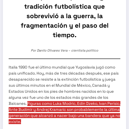
tradición futbolística que
sobrevivió a la guerra, la
fragmentación y el paso del
tiempo.
Por Danilo Olivares Vera – cientista político
Italia 1990 fue el último mundial que Yugoslavia jugó como
país unificado. Hoy, más de tres décadas después, ese país
desaparecido se resiste a la extinción futbolística y juega
sus últimos minutos en el Mundial de México, Canadá y
Estados Unidos en los pies de hombres nacidos en lo que
alguna vez fue uno de los estados más grandes de los
Balcanes.
Figuras como Luka Modric, Edin Dzeko, Ivan Perisic,
Ante Budimir y Andrej Kramaric son probablemente la última
generación que alcanzó a nacer bajo una bandera que ya no
existe.