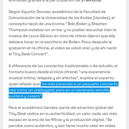
animadas gracias a la participación de
31 Minutos.
Según Agustín Donoso, académico de la Facultad de
Comunicación de la Universidad de los Andes (Uandes), el
concepto nació de una broma: “Bob Boilen y Stephen
Thompson estaban en un bar y no podían escuchar bien la
música de Laura Gibson; en tono de chiste dijeron que ella
debiera tocar en el escritorio de Boilen. Poco después la
grabaron en la oficina, el video se volvió viral, y de ahí nació
el Tiny Desk Concert”.
A diferencia de los conciertos tradicionales o de estudio, el
formato buscó desde el inicio ofrecer “una experiencia
musical íntima, relajada y sin efectos”, explica el experto,
quien añade que
“es más parecido a un pequeño concierto,
casi como un
unplugged
, pero en un escenario sencillo,
austero y casero”.
Para el académico Uandes, parte del atractivo global del
Tiny Desk radica en su autenticidad, un valor cada vez más
escaso en la era de los filtros y la producción digital. “Se
percibe como auténtico, y eso tiene mucho valor en redes