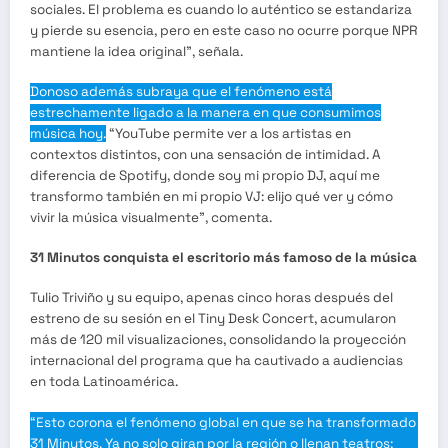
sociales. El problema es cuando lo auténtico se estandariza
y pierde su esencia, pero en este caso no ocurre porque NPR
mantiene la idea original”, señala.
Donoso además subraya que el fenómeno está
estrechamente ligado a la manera en que consumimos
música hoy.
“YouTube permite ver a los artistas en
contextos distintos, con una sensación de intimidad. A
diferencia de Spotify, donde soy mi propio DJ, aquí me
transformo también en mi propio VJ: elijo qué ver y cómo
vivir la música visualmente”, comenta.
31 Minutos conquista el escritorio más famoso de la música
Tulio Triviño y su equipo, apenas cinco horas después del
estreno de su sesión en el Tiny Desk Concert, acumularon
más de 120 mil visualizaciones, consolidando la proyección
internacional del programa que ha cautivado a audiencias
en toda Latinoamérica.
“Esto corona el fenómeno global en que se ha transformado
31 Minutos. Ya no solo giran por la región o llenan teatros;