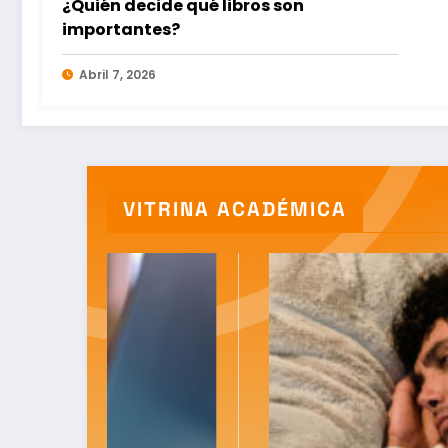
HiperLibros: Señor Director, lo que Mirko
Macari no podía contar en su
momento
Noviembre 27, 2025
VITRINA ACADÉMICA