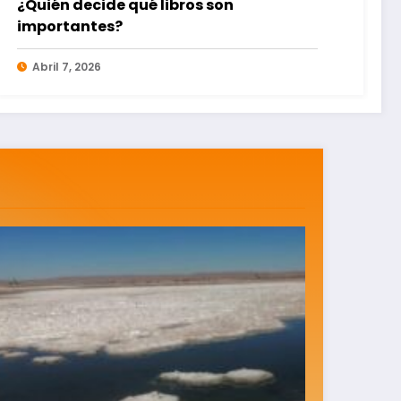
HiperLibros: Señor Director, lo que Mirko
Macari no podía contar en su
momento
Noviembre 27, 2025