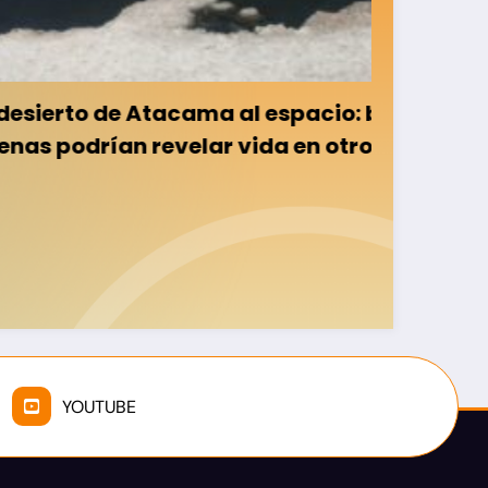
acama al espacio: bacterias
Especi
evelar vida en otros planetas
de la
YOUTUBE