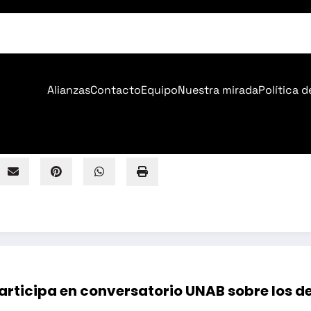
S
Alianzas
Contacto
Equipo
Nuestra mirada
Política d
 participa en conversatorio UNAB sobre los 