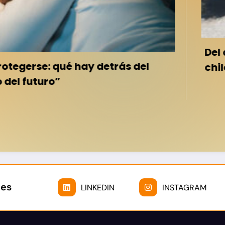
Del desierto de At
hay detrás del
chilenas podrían r
des
LINKEDIN
INSTAGRAM