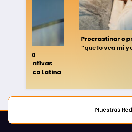
Procrastinar o protegerse: qué 
“que lo vea mi yo del futuro”
vas
atina
Nuestras Re