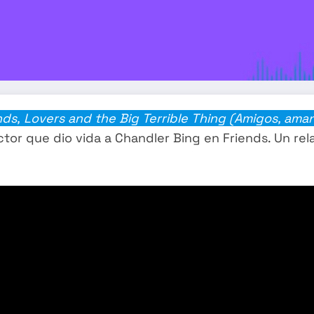
nds,
Lovers and the Big Terrible Thing
(Amigos, aman
tor que dio vida a Chandler Bing en Friends. Un rel