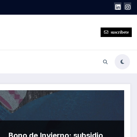
suscríbete
Bono de Invierno: subsidio